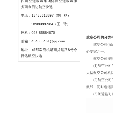
四川空运物流集团优质空运物流服
务商今日达航空快递
电话：13458618897（胡 林）
18980886984（王 玲）
座机：028-85884670
航空公司的分类
邮箱：434696461@qq.com
航空公司
(Ai
地址：成都双流机场南货运路8号今
心要家之一
。
日达航空快递
航空公司按
(1)
航空公司
大型航空公司机
(2)
航空公司
航线，同时也
运
(3)
按运输对