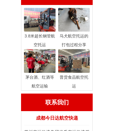
3.8米超长钢管航
马犬航空托运的
空托运
打包过程分享
茅台酒、红酒等
普货食品航空托
航空运输
运
联系我们
成都今日达航空快递