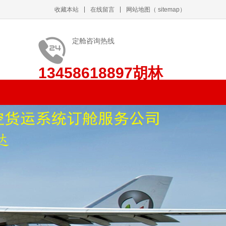
收藏本站
在线留言
网站地图
（
sitemap
）
定舱咨询热线
13458618897胡林